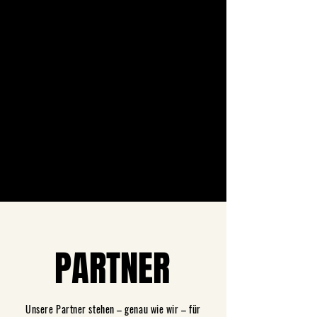
BOOK JAMÓN
BOOK JAMÓN
PARTNER
PARTNER
Unsere Partner stehen – genau wie wir – für