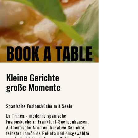
BOOK A TABLE
BOOK A TABLE
Kleine Gerichte
große Momente
​​​Spanische Fusionsküche mit Seele
La Trinca - moderne spanische
Fusionsküche in Frankfurt-Sachsenhausen.
Authentische Aromen, kreative Gerichte,
feinster Jamón de Bellota und ausgewählte